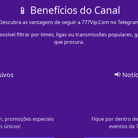
📱 Benefícios do Canal
Descubra as vantagens de seguir a 777Vip.Com no Telegra
ssível filtrar por times, ligas ou transmissões populares
que procura.
sivos
📢 Notí
m, promoções especiais
Fique por dentro d
s únicos!
eventos da 