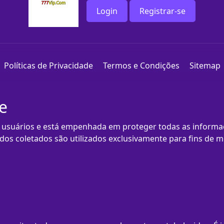
Login
Registrar-se
Políticas de Privacidade
Termos e Condições
Sitemap
de
s usuários e está empenhada em proteger todas as informa
os coletados são utilizados exclusivamente para fins de m