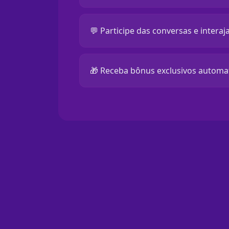
💬 Participe das conversas e interaj
🎁 Receba bônus exclusivos autom