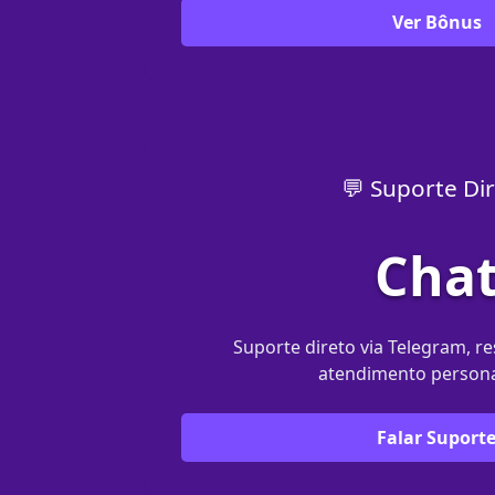
Ver Bônus
💬 Suporte Di
Cha
Suporte direto via Telegram, r
atendimento persona
Falar Suport