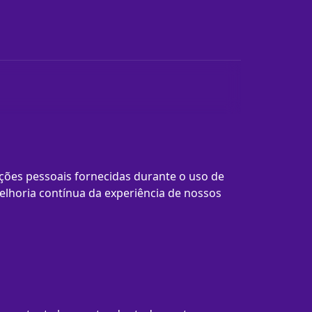
ções pessoais fornecidas durante o uso de
elhoria contínua da experiência de nossos