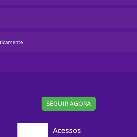
a
aticamente
SEGUIR AGORA
Acessos