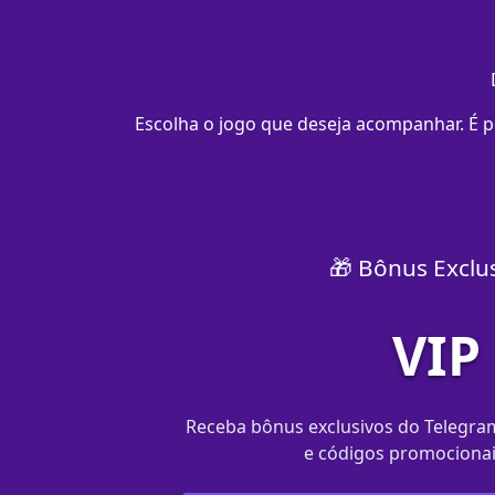
Escolha o jogo que deseja acompanhar. É po
🎁 Bônus Exclu
VIP
Receba bônus exclusivos do Telegra
e códigos promocionai