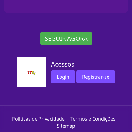
SEGUIR AGORA
Acessos
Login
Registrar-se
Políticas de Privacidade
Termos e Condições
Sitemap