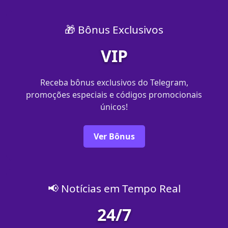
🎁 Bônus Exclusivos
VIP
Receba bônus exclusivos do Telegram,
promoções especiais e códigos promocionais
únicos!
Ver Bônus
📢 Notícias em Tempo Real
24/7