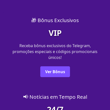
🎁 Bônus Exclusivos
VIP
Receba bônus exclusivos do Telegram,
promoções especiais e códigos promocionais
únicos!
Ver Bônus
📢 Notícias em Tempo Real
24/7