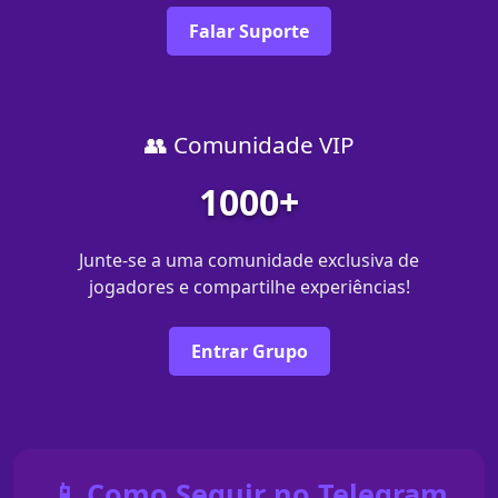
Falar Suporte
👥 Comunidade VIP
1000+
Junte-se a uma comunidade exclusiva de
jogadores e compartilhe experiências!
Entrar Grupo
📱 Como Seguir no Telegram