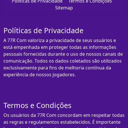
Políticas de Privacidade
Termos e Condições
Sitemap
Políticas de Privacidade
A 77R Com valoriza a privacidade de seus usuários e
está empenhada em proteger todas as informações
pessoais fornecidas durante o uso de nossos canais de
comunicação. Todos os dados coletados são utilizados
exclusivamente para fins de melhoria contínua da
experiência de nossos jogadores.
Termos e Condições
Os usuários da 77R Com concordam em respeitar todas
as regras e regulamentos estabelecidos. É importante