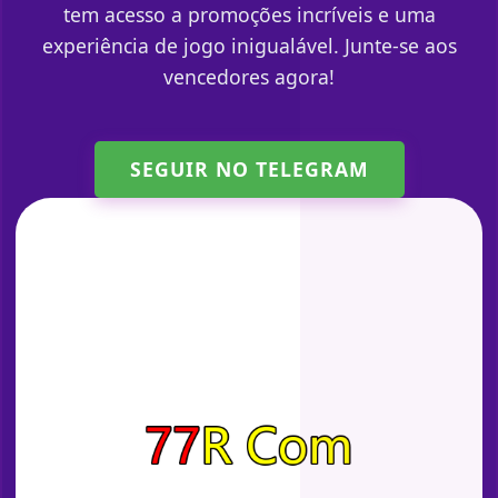
tem acesso a promoções incríveis e uma
experiência de jogo inigualável. Junte-se aos
vencedores agora!
SEGUIR NO TELEGRAM