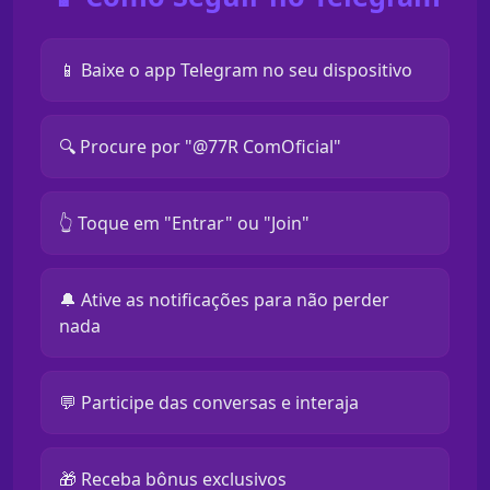
📱 Baixe o app Telegram no seu dispositivo
🔍 Procure por "@77R ComOficial"
👆 Toque em "Entrar" ou "Join"
🔔 Ative as notificações para não perder
nada
💬 Participe das conversas e interaja
🎁 Receba bônus exclusivos