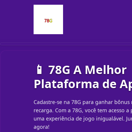
📱 78G A Melhor
Plataforma de A
Cadastre-se na 78G para ganhar bônus 
recarga. Com a 78G, você tem acesso a 
uma experiência de jogo inigualável. J
agora!