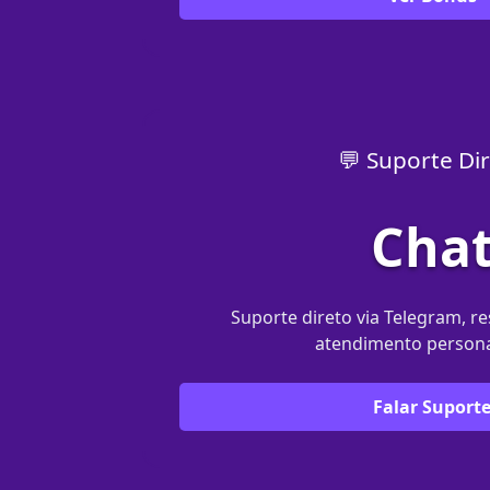
💬 Suporte Di
Cha
Suporte direto via Telegram, r
atendimento persona
Falar Suport