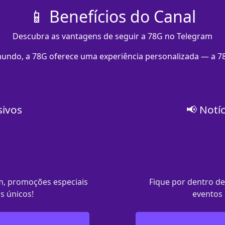
📱 Benefícios do Canal
Descubra as vantagens de seguir a 78G no Telegram
ndo, a 78G oferece uma experiência personalizada — a 78G 
sivos
📢 Notí
m, promoções especiais
Fique por dentro d
s únicos!
eventos