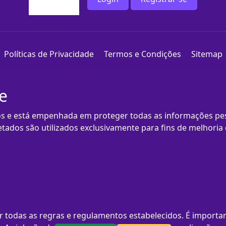
Políticas de Privacidade
Termos e Condições
Sitemap
de
ios e está empenhada em proteger todas as informações pe
tados são utilizados exclusivamente para fins de melhoria
todas as regras e regulamentos estabelecidos. É importan