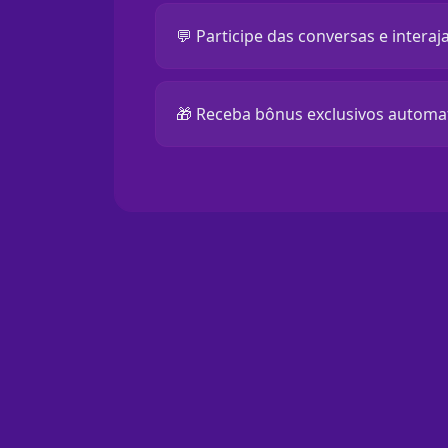
💬 Participe das conversas e interaj
🎁 Receba bônus exclusivos autom