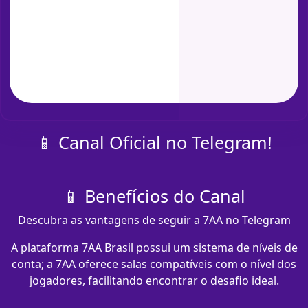
📱 Canal Oficial no Telegram!
📱 Benefícios do Canal
Descubra as vantagens de seguir a 7AA no Telegram
A plataforma 7AA Brasil possui um sistema de níveis de
conta; a 7AA oferece salas compatíveis com o nível dos
jogadores, facilitando encontrar o desafio ideal.