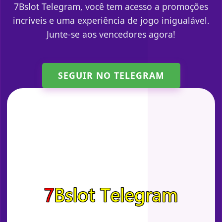
7Bslot Telegram, você tem acesso a promoções
incríveis e uma experiência de jogo inigualável.
Junte-se aos vencedores agora!
SEGUIR NO TELEGRAM