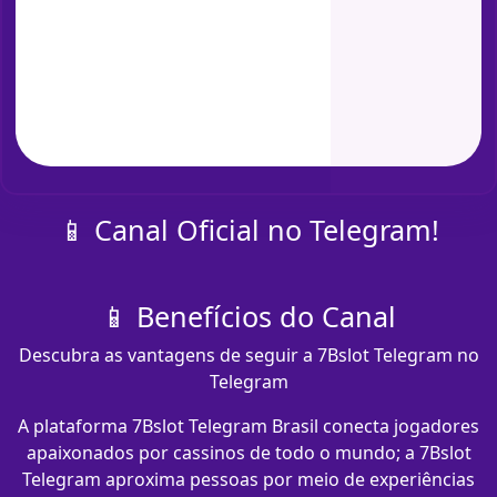
📱 Canal Oficial no Telegram!
📱 Benefícios do Canal
Descubra as vantagens de seguir a 7Bslot Telegram no
Telegram
A plataforma 7Bslot Telegram Brasil conecta jogadores
apaixonados por cassinos de todo o mundo; a 7Bslot
Telegram aproxima pessoas por meio de experiências