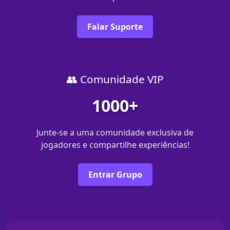
Falar Suporte
👥 Comunidade VIP
1000+
Junte-se a uma comunidade exclusiva de
jogadores e compartilhe experiências!
Entrar Grupo