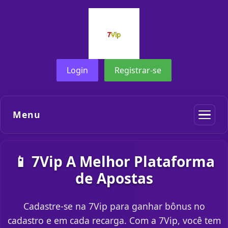
Login
Registrar-se
Menu
📱 7Vip A Melhor Plataforma
de Apostas
Cadastre-se na 7Vip para ganhar bônus no
cadastro e em cada recarga. Com a 7Vip, você tem