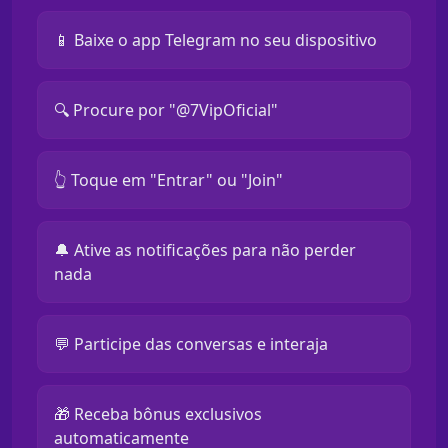
📱 Baixe o app Telegram no seu dispositivo
🔍 Procure por "@7VipOficial"
👆 Toque em "Entrar" ou "Join"
🔔 Ative as notificações para não perder
nada
💬 Participe das conversas e interaja
🎁 Receba bônus exclusivos
automaticamente