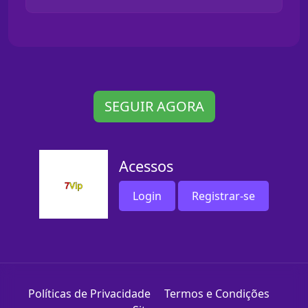
SEGUIR AGORA
Acessos
Login
Registrar-se
Políticas de Privacidade
Termos e Condições