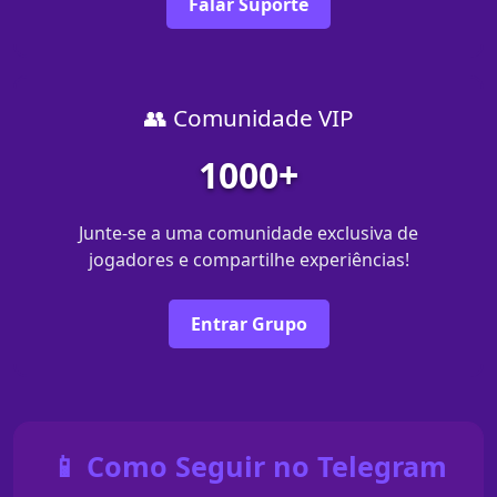
Falar Suporte
👥 Comunidade VIP
1000+
Junte-se a uma comunidade exclusiva de
jogadores e compartilhe experiências!
Entrar Grupo
📱 Como Seguir no Telegram