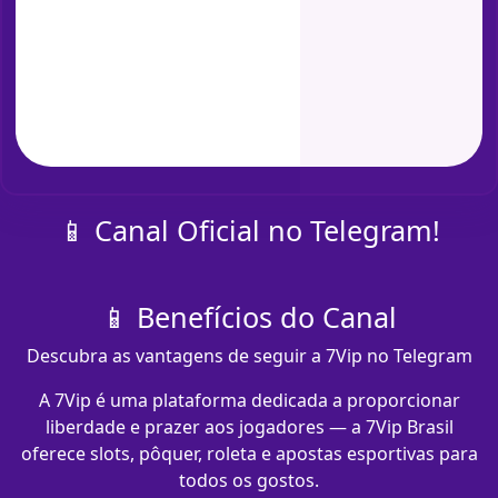
📱 Canal Oficial no Telegram!
📱 Benefícios do Canal
Descubra as vantagens de seguir a 7Vip no Telegram
A 7Vip é uma plataforma dedicada a proporcionar
liberdade e prazer aos jogadores — a 7Vip Brasil
oferece slots, pôquer, roleta e apostas esportivas para
todos os gostos.