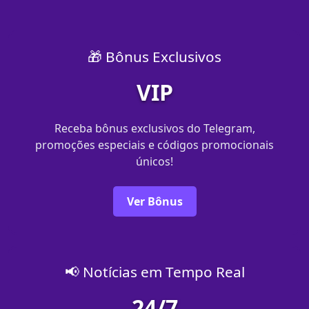
🎁 Bônus Exclusivos
VIP
Receba bônus exclusivos do Telegram,
promoções especiais e códigos promocionais
únicos!
Ver Bônus
📢 Notícias em Tempo Real
24/7