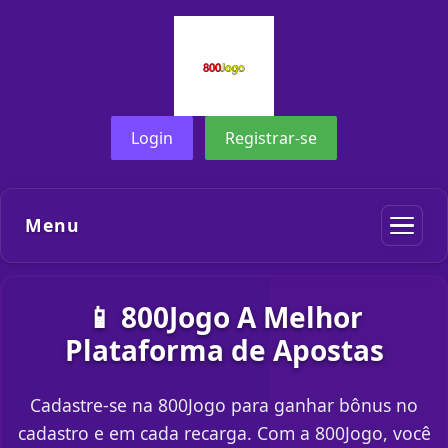
Login
Registrar-se
Menu
📱 800Jogo A Melhor
Plataforma de Apostas
Cadastre-se na 800Jogo para ganhar bônus no
cadastro e em cada recarga. Com a 800Jogo, você