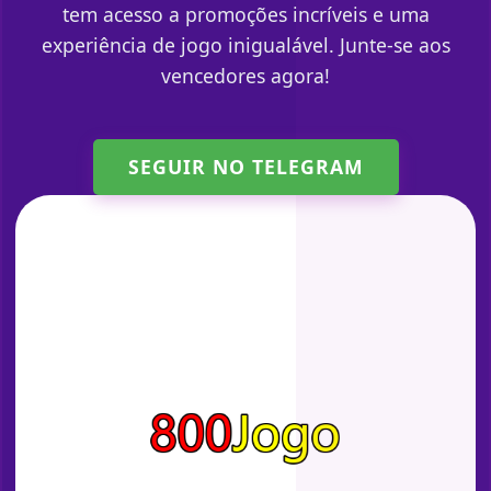
tem acesso a promoções incríveis e uma
experiência de jogo inigualável. Junte-se aos
vencedores agora!
SEGUIR NO TELEGRAM