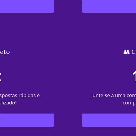
reto
👥 
t
espostas rápidas e
Junte-se a uma com
lizado!
compa
e