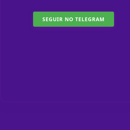
SEGUIR NO TELEGRAM