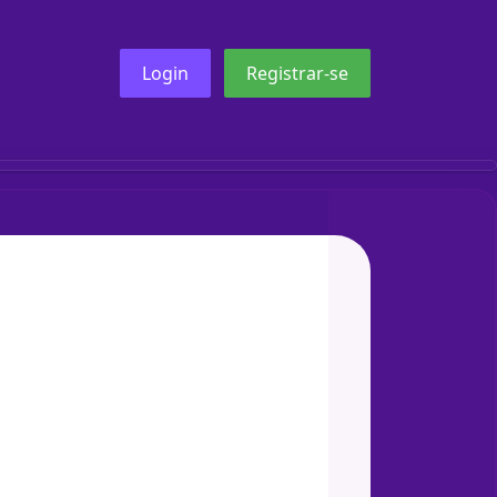
Login
Registrar-se