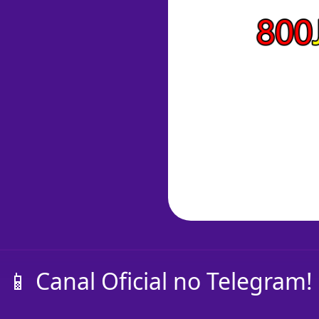
📱 Canal Oficial no Telegram!